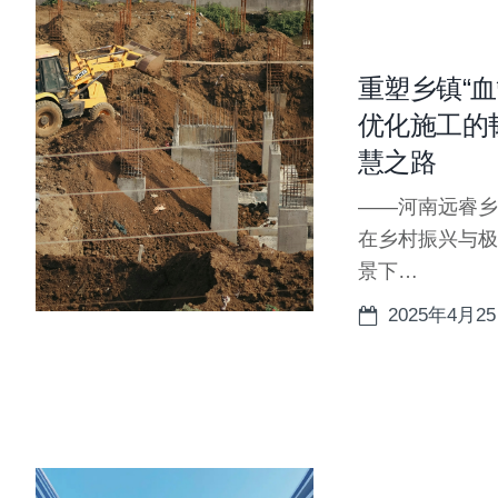
重塑乡镇“血
优化施工的
慧之路
——河南远睿乡
在乡村振兴与极
景下…
2025年4月2